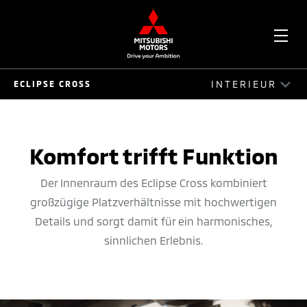
OPE
INTERIEUR
ECLIPSE CROSS
ME
ECLIPSE CROSS
FAHRERLEBNIS
Komfort trifft Funktion
EV-TECHNOLOGIE
Der Innenraum des Eclipse Cross kombiniert
großzügige Platzverhältnisse mit hochwertigen
EXTERIEUR
Details und sorgt damit für ein harmonisches,
INTERIEUR
sinnlichen Erlebnis.
SICHERHEIT
KONNEKTIVITÄT