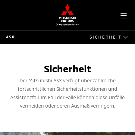
OPE
SICHERHEIT
ASX
ME
ASX
FAHRERLEBNIS
Sicherheit
EXTERIEUR
Der Mitsubishi ASX verfügt über zahlreiche
fortschrittlichen Sicherheitsfunktionen und
INTERIEUR
Assistenzfall. Im Fall der Fälle können diese Unfälle
SICHERHEIT
vermeiden oder deren Ausmaß verringern.
KONNEKTIVITÄT
ZUBEHÖR