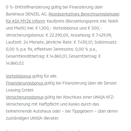
0 %-Drittelfinanzierung gültig bei Finanzierung über
Bankhaus DENZEL AG.
Repräsentatives Berechnungsbeispiel
für ASX MY26 Inform
: Kaufpreis (Barzahlungspreis inkl. NoVA
und MwSt) inkl. € 1.200,- Vorteilsbonus und € 500,-
Versicherungsbonus: € 22.290,00, Anzahlung: € 7.429,99,
Laufzeit: 24 Monate, jährliche Rate: € 7.430,01, Sollzinssatz:
0,00 % p.a. fix, effektiver Jahreszins: 0,00 % p.a.,
Gesamtkreditbetrag: € 14.860,01, Gesamtbetrag: €
14.860,02.
Vorteilsbonus
gültig für alle.
Finanzierungsbonus
gültig bei Finanzierung über die Denzel
Leasing GmbH.
Versicherungsbonus
gültig bei Abschluss einer UNIQA KFZ-
Versicherung mit Haftpflicht und Kasko durch das
teilnehmende Autohaus oder – bei Tippgebern – über deren
zuständigen UNIQA-Berater.