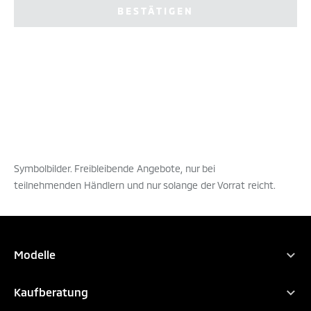
BESTÄTIGEN
Symbolbilder. Freibleibende Angebote, nur bei
teilnehmenden Händlern und nur solange der Vorrat reicht.
Modelle
Space Star
Kaufberatung
COLT