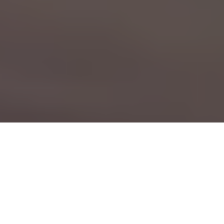
PROBEFAHRT
KONFIGURATOR
HÄNDLERSUCHE
BROSCHÜREN
PHILOSOPHIE
Drive your Ambition