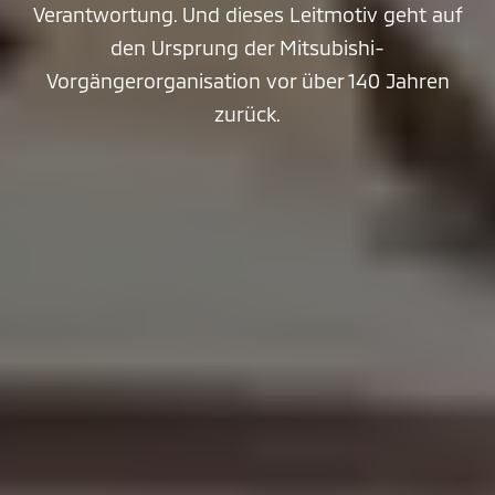
Verantwortung. Und dieses Leitmotiv geht auf
den Ursprung der Mitsubishi-
Vorgängerorganisation vor über 140 Jahren
zurück.